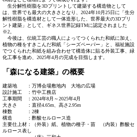
生分解性樹脂を3Dプリントして建築する構造物として
は、世界でも最大の大きさとなり、2024年10月25日に「生分
解性樹脂を構造材として一体造形した、世界最大の3Dプリ
ント建築」として、ギネス世界記録TMに認定されました
※2。
今後は、伝統工芸の職人によってつくられた和紙に加え、
植物の種をすきこんだ和紙「シーズペーパー」と、福祉施設
でつくられた和紙を組み合わせて構造体に貼る外装工事、緑
化工事を進め、2025年4月の完成を目指します。
「森になる建築」の概要
建築地 ：万博会場敷地内 大地の広場
設計施工 ：竹中工務店
工事期間 ：2024年8月～2025年4月
大きさ ：直径4.65m、高さ2.95m
棟数 ：2棟
構造 ：酢酸セルロース造
主要仕上材：（外装）紙、植物の種子・苗 （内装）酢酸セ
ルロース表し