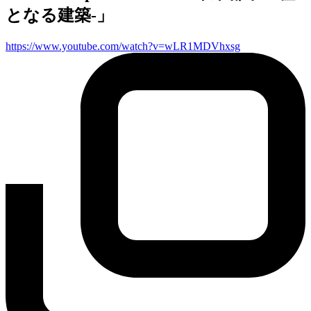
となる建築-」
https://www.youtube.com/watch?v=wLR1MDVhxsg