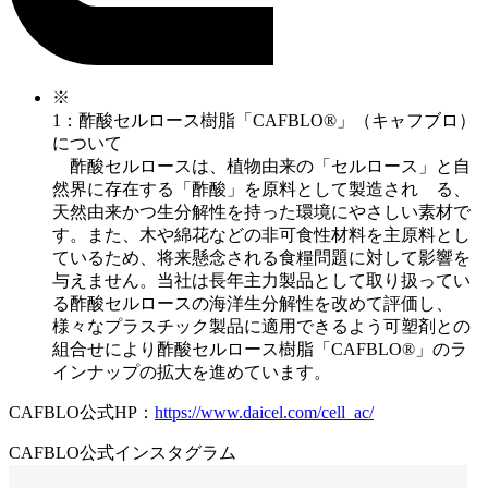
※
1：酢酸セルロース樹脂「CAFBLO®」（キャフブロ）
について
酢酸セルロースは、植物由来の「セルロース」と自
然界に存在する「酢酸」を原料として製造され る、
天然由来かつ生分解性を持った環境にやさしい素材で
す。また、木や綿花などの非可食性材料を主原料とし
ているため、将来懸念される食糧問題に対して影響を
与えません。当社は長年主力製品として取り扱ってい
る酢酸セルロースの海洋生分解性を改めて評価し、
様々なプラスチック製品に適用できるよう可塑剤との
組合せにより酢酸セルロース樹脂「CAFBLO®」のラ
インナップの拡大を進めています。
CAFBLO公式HP：
https://www.daicel.com/cell_ac/
CAFBLO公式インスタグラム