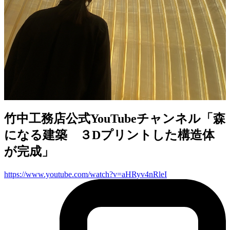
竹中工務店公式YouTubeチャンネル「森
になる建築 ３Dプリントした構造体
が完成」
https://www.youtube.com/watch?v=aHRyv4nRleI