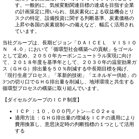
す。一般的に、気候変動関連目標の達成を目指す企業
の計画策定に用いられ、脱炭素化による収益機会とリ
スクの特定、設備投資に関する判断基準、炭素価格の
上昇や各国の炭素規制への備えなど、幅広く活用され
ています。
当社グループは、長期ビジョン「ＤＡＩＣＥＬ ＶＩＳＩＯ
Ｎ ４.０」において「循環型社会構築への貢献」をゴール
として定め、２０５０年カーボンニュートラル実現に向け
て、２０１８年度を基準年として、２０３０年の温室効果ガ
ス（ＧＨＧ）排出量を５０％削減する中長期目標を掲げ、
「現行生産プロセス」「革新的技術」「エネルギー供給」の
3つの切り口でＧＨＧ排出量を削減し、地球環境と共生する
循環型プロセスの構築に取り組んでいます。
【ダイセルグループのＩＣＰ制度】
ＩＣＰ ：１０，０００円／トン―ＣＯ２ｅｑ
適用方法 ：ＧＨＧ排出量の増減をＩＣＰの適用により
費用換算し、意思決定時の判断指標の１つとして活用
する